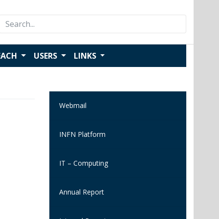
Search
for:
EACH
USERS
LINKS
Webmail
INFN Platform
IT – Computing
Annual Report