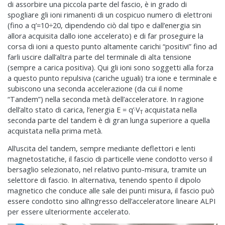
di assorbire una piccola parte del fascio, è in grado di
spogliare gli ioni rimanenti di un cospicuo numero di elettroni
(fino a q’=10÷20, dipendendo ciò dal tipo e dall’energia sin
allora acquisita dallo ione accelerato) e di far proseguire la
corsa di ioni a questo punto altamente carichi “positivi” fino ad
farli uscire dall’altra parte del terminale di alta tensione
(sempre a carica positiva). Qui gli ioni sono soggetti alla forza
a questo punto repulsiva (cariche uguali) tra ione e terminale e
subiscono una seconda accelerazione (da cui il nome
“Tandem”) nella seconda metà dell’acceleratore. In ragione
dell’alto stato di carica, l’energia E = q’·V
acquistata nella
T
seconda parte del tandem è di gran lunga superiore a quella
acquistata nella prima metà.
All’uscita del tandem, sempre mediante deflettori e lenti
magnetostatiche, il fascio di particelle viene condotto verso il
bersaglio selezionato, nel relativo punto-misura, tramite un
selettore di fascio. In alternativa, tenendo spento il dipolo
magnetico che conduce alle sale dei punti misura, il fascio può
essere condotto sino all’ingresso dell’acceleratore lineare ALPI
per essere ulteriormente accelerato.