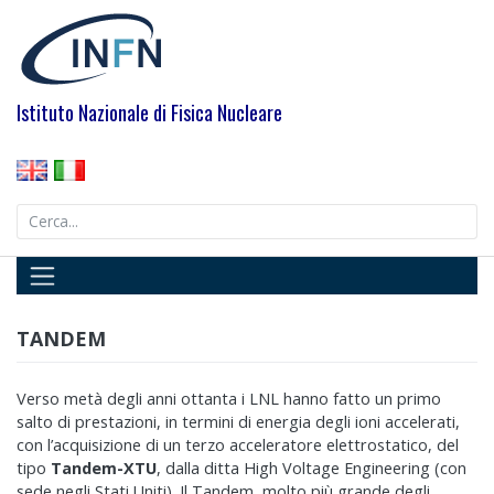
Skip
to
content
Istituto Nazionale di Fisica Nucleare
Search
for:
TANDEM
Verso metà degli anni ottanta i LNL hanno fatto un primo
salto di prestazioni, in termini di energia degli ioni accelerati,
con l’acquisizione di un terzo acceleratore elettrostatico, del
tipo
Tandem-XTU
, dalla ditta High Voltage Engineering (con
sede negli Stati Uniti). Il Tandem, molto più grande degli