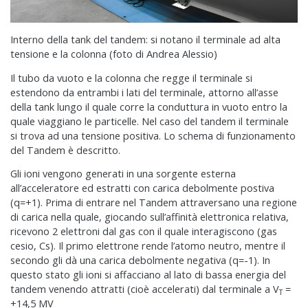
Interno della tank del tandem: si notano il terminale ad alta
tensione e la colonna (foto di Andrea Alessio)
Il tubo da vuoto e la colonna che regge il terminale si
estendono da entrambi i lati del terminale, attorno all’asse
della tank lungo il quale corre la conduttura in vuoto entro la
quale viaggiano le particelle. Nel caso del tandem il terminale
si trova ad una tensione positiva. Lo schema di funzionamento
del Tandem è descritto.
Gli ioni vengono generati in una sorgente esterna
all’acceleratore ed estratti con carica debolmente postiva
(q=+1). Prima di entrare nel Tandem attraversano una regione
di carica nella quale, giocando sull’affinità elettronica relativa,
ricevono 2 elettroni dal gas con il quale interagiscono (gas
cesio, Cs). Il primo elettrone rende l’atomo neutro, mentre il
secondo gli dà una carica debolmente negativa (q=-1). In
questo stato gli ioni si affacciano al lato di bassa energia del
tandem venendo attratti (cioè accelerati) dal terminale a V
=
T
+14,5 MV