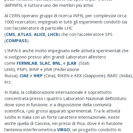
dell’INFN, è tuttora uno dei membri più attivi.
Al CERN operano gruppi di ricerca INFN, per complessivi circa
1000 ricercatori, impegnati in tutti gli esperimenti condotti sia
con l’acceleratore di particelle LHC
(
CMS
,
ATLAS
,
ALICE
,
LHCb
) che con l’acceleratore SPS
(
COMPASS
).
L’INFN è anche molto impegnato nelle attività sperimentali che
si svolgono presso altri grandi Laboratori all’estero
come
FERMILAB
,
SLAC
,
BNL
, e
JLAB
(Stati
Uniti); PNPI, BINP e JINR (Federazione
Russa);
CIAE
e
IHEP
(Cina); RIKEN e KEK (Giappone); BARC (India)
ecc.
In Italia, la collaborazione internazionale è soprattutto
concentrata presso i quattro Laboratori Nazionali dell’istituto
dove sono in funzione, e a disposizione della comunità
scientifica, i più grossi apparati sperimentali. Tra le attività
svolte in Italia con un forte carattere internazionale, esiste
anche quella di Cascina, nei pressi di Pisa, dove è in funzione
l’antenna interferometrica
VIRGO
, un progetto condotto in