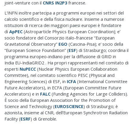
joint-venture con il
CNRS IN2P3
francese.
L’INFN inoltre partecipa a programmi europei nei settori del
calcolo scientifico e della fisica nucleare. Insieme a numerose
istituzioni di ricerca dei maggiori paesi europei è fondatore
di
ApPEC
(Astroparticle Physics European Coordination); e’
socio fondatore del Consorzio italo-francese “European
Gravitational Observatory”
EGO
(Cascina-Pisa); e’ socio della
“European Science Foundation” (
ESF
) di Strasburgo; coordina il
programma europeo-indiano per la diffusione di GRID in
India EU-IndiaGRID2 . Ha propri rappresentanti nel comitato di
esperti
NuPECC
(Nuclear Physics European Collaboration
Committee), nel comitato scientifico PESC (Physical and
Engineering Sciences) di ESF, in
ICFA
(International Committee
Future Accelerators), in ECFA (European Committee Future
Accelerators) e in
FALC
(Funding Agencies for Large Colliders).
È socio della European Association for the Promotion of
Science and Technology (
EUROSCIENCE
) di Strasburgo; è
azionista, insieme al CNR, dell’European Synchrotron Radiation
Facility (
ESRF
) di Grenoble.