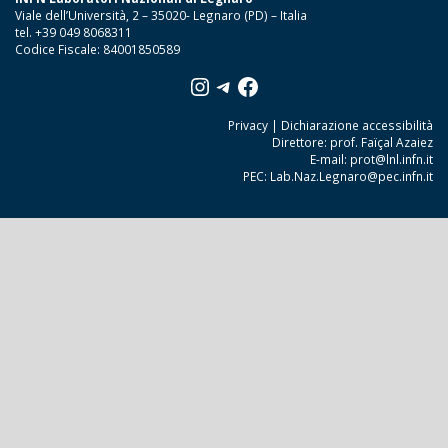
Viale dell’Università, 2 – 35020- Legnaro (PD) – Italia
tel. +39 049 8068311
Codice Fiscale: 84001850589
Instagram
Telegram
Facebook
Privacy
|
Dichiarazione accessibilità
Direttore: prof. Faïçal Azaiez
E-mail:
prot@lnl.infn.it
PEC:
Lab.Naz.Legnaro@pec.infn.it