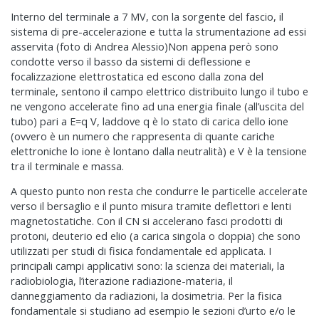
Interno del terminale a 7 MV, con la sorgente del fascio, il
sistema di pre-accelerazione e tutta la strumentazione ad essi
asservita (foto di Andrea Alessio)Non appena però sono
condotte verso il basso da sistemi di deflessione e
focalizzazione elettrostatica ed escono dalla zona del
terminale, sentono il campo elettrico distribuito lungo il tubo e
ne vengono accelerate fino ad una energia finale (all’uscita del
tubo) pari a E=q V, laddove q è lo stato di carica dello ione
(ovvero è un numero che rappresenta di quante cariche
elettroniche lo ione è lontano dalla neutralità) e V è la tensione
tra il terminale e massa.
A questo punto non resta che condurre le particelle accelerate
verso il bersaglio e il punto misura tramite deflettori e lenti
magnetostatiche. Con il CN si accelerano fasci prodotti di
protoni, deuterio ed elio (a carica singola o doppia) che sono
utilizzati per studi di fisica fondamentale ed applicata. I
principali campi applicativi sono: la scienza dei materiali, la
radiobiologia, l’iterazione radiazione-materia, il
danneggiamento da radiazioni, la dosimetria. Per la fisica
fondamentale si studiano ad esempio le sezioni d’urto e/o le