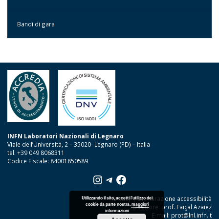
Bandi di gara
INFN Laboratori Nazionali di Legnaro
Viale dell’Università, 2 – 35020- Legnaro (PD) – Italia
tel. +39 049 8068311
Codice Fiscale: 84001850589
Instagram
Telegram
Facebook
Utilizzando il sito, accetti l'utilizzo dei
Privacy
|
Dichiarazione accessibilità
cookie da parte nostra.
maggiori
Direttore: prof. Faïçal Azaiez
informazioni
E-mail:
prot@lnl.infn.it