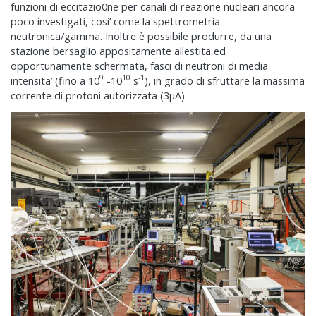
funzioni di eccitazio0ne per canali di reazione nucleari ancora
poco investigati, cosi’ come la spettrometria
neutronica/gamma. Inoltre è possibile produrre, da una
stazione bersaglio appositamente allestita ed
opportunamente schermata, fasci di neutroni di media
9
10
-1
intensita’ (fino a 10
-10
s
), in grado di sfruttare la massima
corrente di protoni autorizzata (3µA).