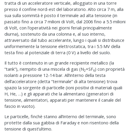
tratta di un acceleratore verticale, alloggiato in una torre
presso il confine nord-est del laboratorio. Alto circa 7 m, alla
sua sulla sommità è posto il terminale ad alta tensione (in
passato fino a circa 7 milioni di Volt, dal 2006 fino a 5.5 milioni
di Volt, con l’operatività nei giorni feriali principalmente
diurna), sostenuto da una colonna e, al suo interno,
attraversato dal tubo accelerante, lungo i quali si distribuisce
uniformemente la tensione elettrostatica, tra i 5.5 MV della
testa fino al potenziale di terra (0 V) a livello del suolo.
Il tutto è contenuto in un grande recipiente metallico (la
“tank”), riempito di una miscela di gas (N
+SF
) con proprietà
2
6
isolanti a pressione 12-14 bar. All’interno della testa
dell’acceleratore (detta “terminale” di alta tensione) trova
spazio la sorgente di particelle (ioni positivi di materiali quali
H, He, …) e gli apparati che la alimentano (generatori di
tensione, alimentatori, apparati per mantenere il canale del
fascio in vuoto).
Le particelle, finchè stanno all’interno del terminale, sono
protette dalla sua gabbia di Faraday e non risentono della
tensione di quest’ultimo.