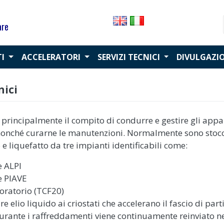
are
TI
ACCELERATORI
SERVIZI TECNICI
DIVULGAZI
nici
a principalmente il compito di condurre e gestire gli appar
o nonché curarne le manutenzioni. Normalmente sono stocc
o e liquefatto da tre impianti identificabili come:
e ALPI
le PIAVE
boratorio (TCF20)
e elio liquido ai criostati che accelerano il fascio di parti
durante i raffreddamenti viene continuamente reinviato n