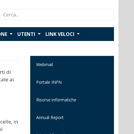
Search
for:
ONE
UTENTI
LINK VELOCI
Webmail
ti di
ate ai
Portale INFN
Risorse informatiche
Annual Report
celle, in
ei