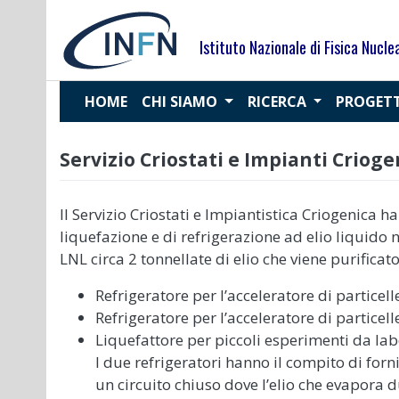
Skip
to
Istituto Nazionale di Fisica Nucle
content
HOME
CHI SIAMO
RICERCA
PROGET
Servizio Criostati e Impianti Crioge
Il Servizio Criostati e Impiantistica Criogenica h
liquefazione e di refrigerazione ad elio liquid
LNL circa 2 tonnellate di elio che viene purificat
Refrigeratore per l’acceleratore di particell
Refrigeratore per l’acceleratore di particel
Liquefattore per piccoli esperimenti da la
I due refrigeratori hanno il compito di fornir
un circuito chiuso dove l’elio che evapora 